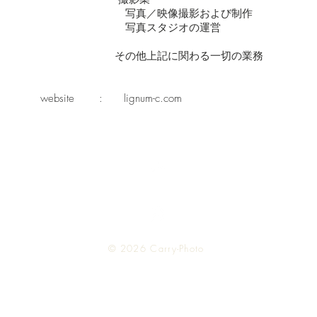
写真／映像撮影および制作
写真スタジオの運営
その他上記に関わる一切の業務
website :
lignum-c.com
Top
© 2026 Carry-Photo