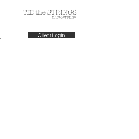
Client LogIn
T