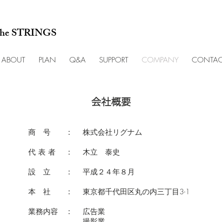
 the STRINGS
ABOUT
PLAN
Q&A
SUPPORT
COMPANY
CONTAC
会社概要
商 号 ： 株式会社リグナム
代 表 者 ： 木立 泰史
設 立 ： 平成２４年８月
本 社 ： 東京都千代田区丸の内三丁目3-1
業務内容 ： 広告業
撮影業